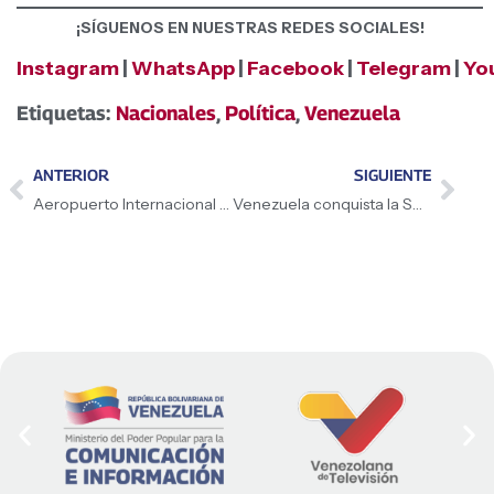
¡SÍGUENOS EN NUESTRAS REDES SOCIALES!
Instagram
|
WhatsApp
|
Facebook
|
Telegram
|
Yo
Etiquetas:
Nacionales
,
Política
,
Venezuela
ANTERIOR
SIGUIENTE
Aeropuerto Internacional Arturo Michelena aumenta movilidad de pasajeros
Venezuela conquista la Seafood Expo Global 2026 con productos de calidad premium