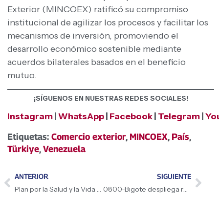
Exterior (MINCOEX) ratificó su compromiso
institucional de agilizar los procesos y facilitar los
mecanismos de inversión, promoviendo el
desarrollo económico sostenible mediante
acuerdos bilaterales basados en el beneficio
mutuo.
¡SÍGUENOS EN NUESTRAS REDES SOCIALES!
Instagram
|
WhatsApp
|
Facebook
|
Telegram
|
Yo
Etiquetas:
Comercio exterior
,
MINCOEX
,
País
,
Türkiye
,
Venezuela
ANTERIOR
SIGUIENTE
Plan por la Salud y la Vida 2026 registra más de 35 mil cirugías a través del 1X10 del Buen Gobierno
0800-Bigote despliega ruta de salud móvil para garantizar atención médica especializada en Carabobo