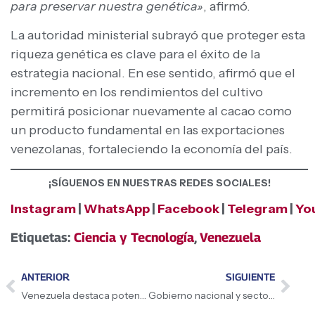
para preservar nuestra genética»
, afirmó.
La autoridad ministerial subrayó que proteger esta
riqueza genética es clave para el éxito de la
estrategia nacional. En ese sentido, afirmó que el
incremento en los rendimientos del cultivo
permitirá posicionar nuevamente al cacao como
un producto fundamental en las exportaciones
venezolanas, fortaleciendo la economía del país.
¡SÍGUENOS EN NUESTRAS REDES SOCIALES!
Instagram
|
WhatsApp
|
Facebook
|
Telegram
|
Yo
Etiquetas:
Ciencia y Tecnología
,
Venezuela
ANTERIOR
SIGUIENTE
Venezuela destaca potencial económico y nuevo marco legal en Foro Empresarial en Italia
Gobierno nacional y sector lácteo consolidan alianza estratégica para potenciar la soberanía alimentaria