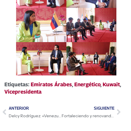
Etiquetas:
Emiratos Árabes
,
Energético
,
Kuwait
,
Vicepresidenta
ANTERIOR
SIGUIENTE
Delcy Rodríguez: «Venezuela no puede estar excluida de la fórmula energética mundial»
Fortaleciendo y renovando el sistema público nacional de salud