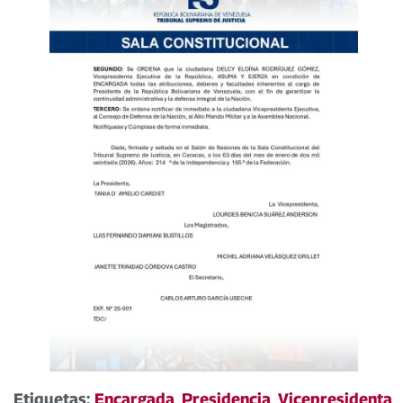
Etiquetas:
Encargada
,
Presidencia
,
Vicepresidenta