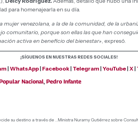
E),
Delcy Rodríguez.
Además, detalló que hubo una ini
ad para homenajearla en su día.
a mujer venezolana, a la de la comunidad, de la urbaniz
ajo comunitario, porque son ellas las que han conseg
pación activa en beneficio del bienestar»
, expresó.
¡SÍGUENOS EN NUESTRAS REDES SOCIALES!
ram
|
WhatsApp
|
Facebook
|
Telegram
|
YouTube
|
X
|
Popular Nacional
,
Pedro Infante
Gobernador Ernesto Luna: «En Monagas el pueblo decide su destino a través de la Consulta Popular Nacional 2026»