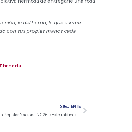
ciativa hermosa de entregarle una rosa
ación, la del barrio, la que asume
uido con sus propias manos cada
Threads
SIGUIENTE
Ministra Nuramy Gutiérrez sobre Consulta Popular Nacional 2026: «Esto ratifica una vez más que la Revolución Bolivariana tiene rostro de mujer»