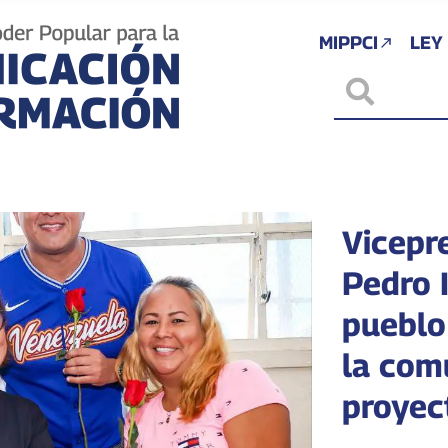
MIPPCI
LEY
Vicepr
Pedro 
pueblo 
la com
proyec