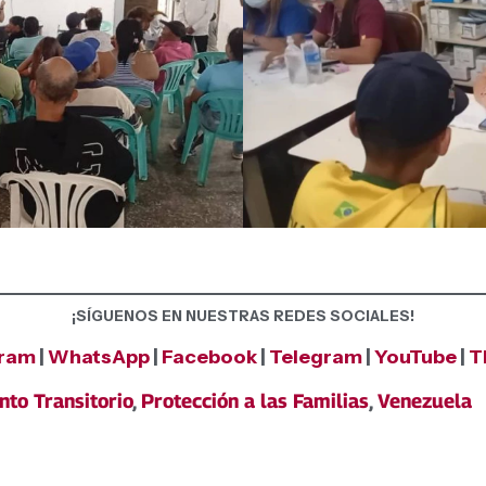
¡SÍGUENOS EN NUESTRAS REDES SOCIALES!
gram
|
WhatsApp
|
Facebook
|
Telegram
|
YouTube
|
T
o Transitorio
,
Protección a las Familias
,
Venezuela