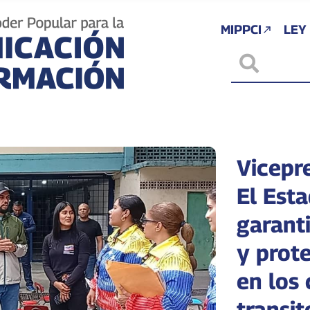
MIPPCI
LEY
Vicepr
El Est
garanti
y prote
en los
transit