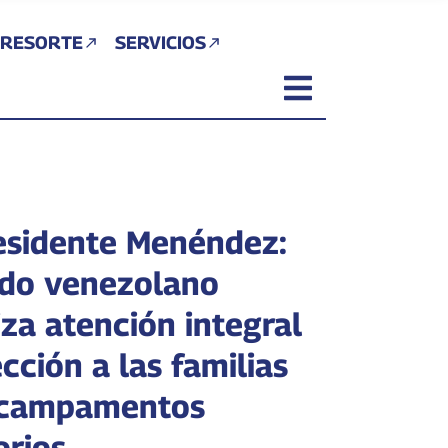
 RESORTE
SERVICIOS
esidente Menéndez:
ado venezolano
za atención integral
cción a las familias
 campamentos
orios