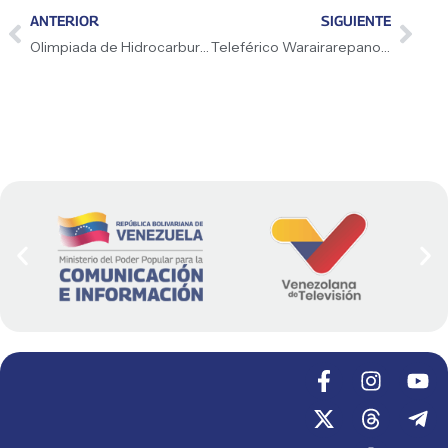
ANTERIOR
SIGUIENTE
Olimpiada de Hidrocarburos moviliza a más de 2.000 estudiantes hacia la gran final en Caracas
Teleférico Warairarepano cierra este miércoles 10 de junio por mantenimiento preventivo