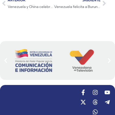
Venezuela y China celebran el Año Nuevo Lunar
Venezuela felicita a Burundi por asumir la presidencia de la Unión Africana