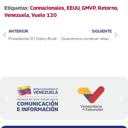
Etiquetas:
Connacionales
,
EEUU
,
GMVP
,
Retorno
,
Venezuela
,
Vuelo 120
ANTERIOR
SIGUIENTE
Presidenta (E) Delcy Rodríguez reconoció el rol protagónico de la mujer venezolana en la consolidación de la paz: Cerca del 80% de las voceras de las comunas son mujeres, las felicito
“Queremos construir relaciones a largo plazo, pero deben estar basadas en el respeto mutuo y en la verdad de Venezuela”: Presidenta (E) Delcy Rodríguez