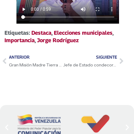
Etiquetas:
Destaca
,
Elecciones municipales
,
Importancia
,
Jorge Rodríguez
ANTERIOR
SIGUIENTE
Gran Misión Madre Tierra evalúa consecuencias de evento hidrogeomorfológico
Jefe de Estado condecora al equipo nacional de sóftbol masculino