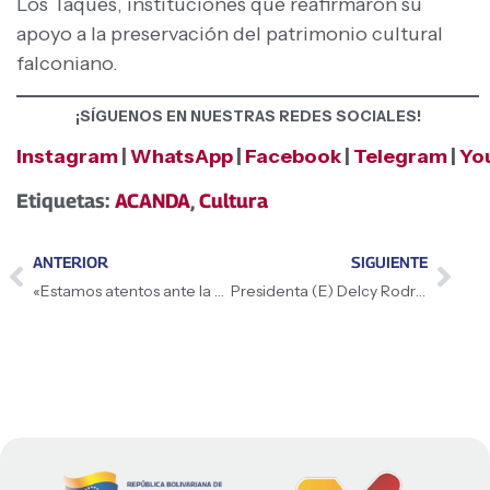
Los Taques, instituciones que reafirmaron su
apoyo a la preservación del patrimonio cultural
falconiano.
¡SÍGUENOS EN NUESTRAS REDES SOCIALES!
Instagram
|
WhatsApp
|
Facebook
|
Telegram
|
Yo
Etiquetas:
ACANDA
,
Cultura
ANTERIOR
SIGUIENTE
«Estamos atentos ante la presencia de lluvias extraordinarias en el país»: Presidenta (E) Delcy Rodríguez
Presidenta (E) Delcy Rodríguez es recibida con honores en Barbados para cumplir agenda estratégica