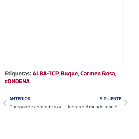
Etiquetas:
ALBA-TCP
,
Buque
,
Carmen Rosa
,
cONDENA
ANTERIOR
SIGUIENTE
Cuerpos de combate y orden público se congregan para el adiestramiento
Líderes del mundo manifiestan su apoyo a Venezuela