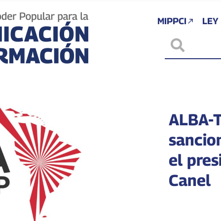
MIPPCI
LEY
ALBA-
sancio
el pres
Canel