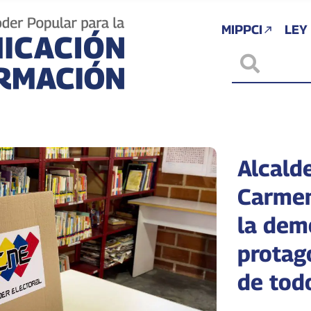
MIPPCI
LEY
Alcald
Carmen
la demo
protagó
de tod