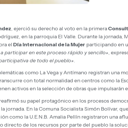
ndez
, ejerció su derecho al voto en la primera
Consult
dríguez, en la parroquia El Valle. Durante la jornada
ra el
Día Internacional de la Mujer
participando en u
a participar en este proceso rápido y sencillo»
, expres
participativa de todo el pueblo»
.
emblemáticas como La Vega y Antímano registran una mov
ranscurre con total normalidad en centros como la Esc
nen activos en la selección de obras que impulsarán el
o reafirmó su papel protagónico en los procesos demo
 la jornada. En la Comuna Socialista Simón Bolívar, q
ción como la U.E.N.B. Amalia Pellín registraron una af
 directo de los recursos por parte del pueblo la soluci