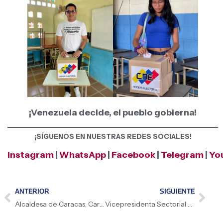
¡Venezuela decide, el pueblo gobierna!
¡SÍGUENOS EN NUESTRAS REDES SOCIALES!
Instagram
|
WhatsApp
|
Facebook
|
Telegram
|
Yo
ANTERIOR
SIGUIENTE
Alcaldesa de Caracas, Carmen Meléndez: «Esta es la democracia directa, protagónica, participativa de todo el pueblo»
Vicepresidenta Sectorial de Ciencia y Tecnología, Isabel Iturria: «Nadie mejor para preservar la paz que la mujer»