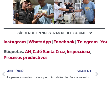
¡SÍGUENOS EN NUESTRAS REDES SOCIALES!
Instagram
|
WhatsApp
|
Facebook
|
Telegram
|
Yo
Etiquetas:
AN
,
Café Santa Cruz
,
Inspecciona
,
Procesos productivos
ANTERIOR
SIGUIENTE
Ingenieros industriales y especialistas fortalecen el Plan estratégico de la FANB
Alcaldía de Carirubana honra a su personal con foro educativo