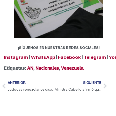
¡SÍGUENOS EN NUESTRAS REDES SOCIALES!
Instagram
|
WhatsApp
|
Facebook
|
Telegram
|
Yo
Etiquetas:
AN
,
Nacionales
,
Venezuela
ANTERIOR
SIGUIENTE
Judocas venezolanos disputan el Open Panamericano senior en Argentina
Ministra Cabello afirmó que el turismo se consolida como plataforma económica transversal