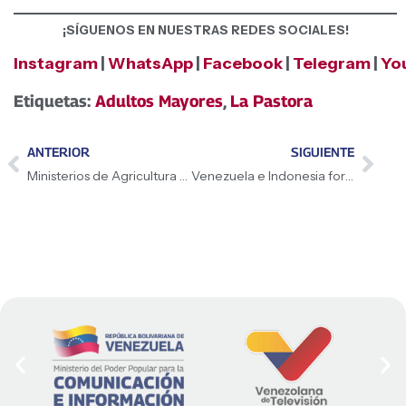
¡SÍGUENOS EN NUESTRAS REDES SOCIALES!
Instagram
|
WhatsApp
|
Facebook
|
Telegram
|
Yo
Etiquetas:
Adultos Mayores
,
La Pastora
ANTERIOR
SIGUIENTE
Ministerios de Agricultura e Industrias coordinan acciones con ASINAGRI para blindar el sector productivo
Venezuela e Indonesia fortalecen alianzas estratégicas en el sector acuícola