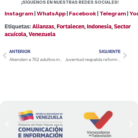
¡SÍGUENOS EN NUESTRAS REDES SOCIALES!
Instagram
|
WhatsApp
|
Facebook
|
Telegram
|
Yo
Etiquetas:
Alianzas
,
Fortalecen
,
Indonesia
,
Sector
acuícola
,
Venezuela
ANTERIOR
SIGUIENTE
Atienden a 752 adultos mayores en la parroquia La Pastora
Juventud respalda reforma al sistema judicial venezolano