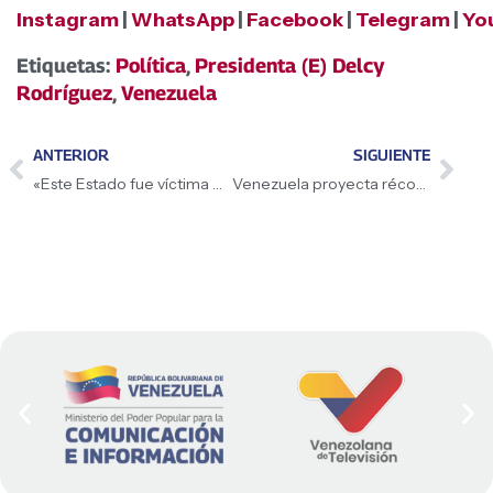
Instagram
|
WhatsApp
|
Facebook
|
Telegram
|
Yo
Etiquetas:
Política
,
Presidenta (E) Delcy
Rodríguez
,
Venezuela
ANTERIOR
SIGUIENTE
«Este Estado fue víctima de la violencia política que nos llevó a ser bombardeados por una potencia nuclear», denuncia la Presidenta (E) Delcy Rodríguez
Venezuela proyecta récord mundial con el Festival de Miniatletismo 2026