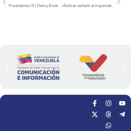
Presidenta (E) Delcy Rodríguez: «Estamos galopando con liderazgo en crecimiento económico en Sudamérica»
«Bolívar señaló al imperialismo como adversario histórico. Hoy tenemos la deuda de resolver esa controversia» Presidenta (E) Delcy Rodríguez