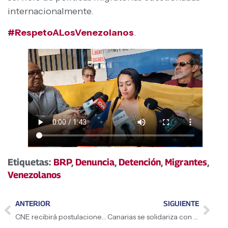
internacionalmente.
#RespetoALosVenezolanos
.
Etiquetas:
BRP
,
Denuncia
,
Detención
,
Migrantes
,
Venezolanos
ANTERIOR
SIGUIENTE
CNE recibirá postulaciones del 7 al 11 de abril
Canarias se solidariza con migrantes venezolanos