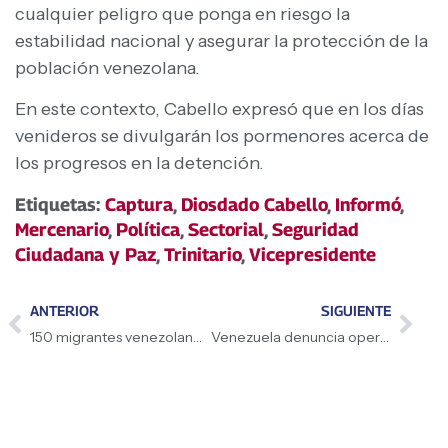
cualquier peligro que ponga en riesgo la
estabilidad nacional y asegurar la protección de la
población venezolana.
En este contexto, Cabello expresó que en los días
venideros se divulgarán los pormenores acerca de
los progresos en la detención.
Etiquetas:
Captura
,
Diosdado Cabello
,
Informó
,
Mercenario
,
Política
,
Sectorial
,
Seguridad
Ciudadana y Paz
,
Trinitario
,
Vicepresidente
ANTERIOR
SIGUIENTE
150 migrantes venezolanos regresan a Venezuela
Venezuela denuncia operación de odio del Gobierno de EEUU