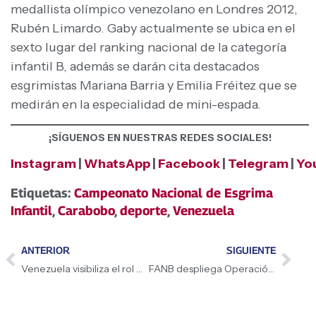
medallista olímpico venezolano en Londres 2012,
Rubén Limardo. Gaby actualmente se ubica en el
sexto lugar del ranking nacional de la categoría
infantil B, además se darán cita destacados
esgrimistas Mariana Barria y Emilia Fréitez que se
medirán en la especialidad de mini-espada.
¡SÍGUENOS EN NUESTRAS REDES SOCIALES!
Instagram
|
WhatsApp
|
Facebook
|
Telegram
|
Yo
Etiquetas:
Campeonato Nacional de Esgrima
Infantil
,
Carabobo
,
deporte
,
Venezuela
ANTERIOR
SIGUIENTE
Venezuela visibiliza el rol de la mujer en la ciencia nuclear a través ciclo «Marzo en Red»
FANB despliega Operación República para Consulta Popular Nacional del 8M