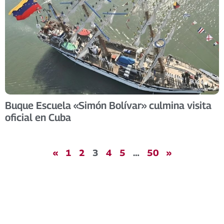
Buque Escuela «Simón Bolívar» culmina visita
oficial en Cuba
«
1
2
3
4
5
…
50
»