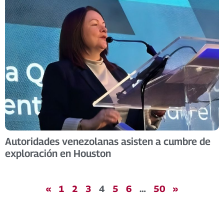
Autoridades venezolanas asisten a cumbre de
exploración en Houston
«
1
2
3
4
5
6
…
50
»