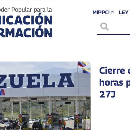
MIPPCI
LEY
Cierre 
horas 
27J