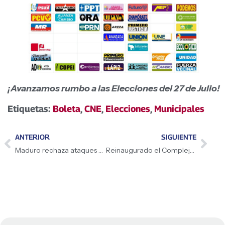
¡Avanzamos rumbo a las Elecciones del 27 de Julio!
Etiquetas:
Boleta
,
CNE
,
Elecciones
,
Municipales
ANTERIOR
SIGUIENTE
Maduro rechaza ataques de Israel y aboga por la Paz
Reinaugurado el Complejo Cultural y Deportivo “Casa del Obrero” 1941