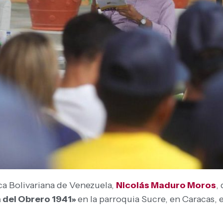
ica Bolivariana de Venezuela,
Nicolás Maduro Moros
,
 del Obrero 1941»
en la parroquia Sucre, en Caracas, 