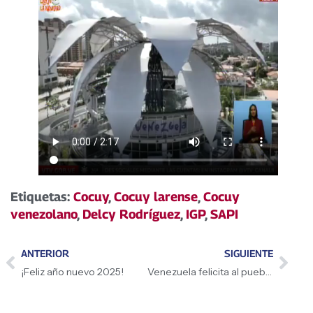
Etiquetas:
Cocuy
,
Cocuy larense
,
Cocuy
venezolano
,
Delcy Rodríguez
,
IGP
,
SAPI
ANTERIOR
SIGUIENTE
¡Feliz año nuevo 2025!
Venezuela felicita al pueblo cubano