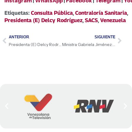
Instagram
|
WhatsApp
|
Facebook
|
Telegram
|
Yo
Etiquetas:
Consulta Pública
,
Contraloría Sanitaria
,
Presidenta (E) Delcy Rodríguez
,
SACS
,
Venezuela
ANTERIOR
SIGUIENTE
Presidenta (E) Delcy Rodríguez lideró reunión con el equipo económico y el Motor Hidrocarburos
Ministra Gabriela Jiménez: «Ser docente es mucho más que transmitir conocimientos»