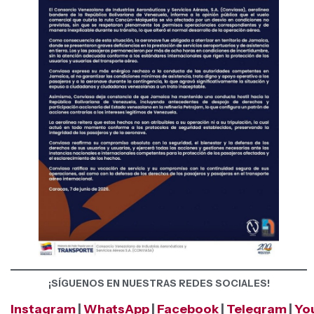
¡SÍGUENOS EN NUESTRAS REDES SOCIALES!
Instagram
|
WhatsApp
|
Facebook
|
Telegram
|
Yo