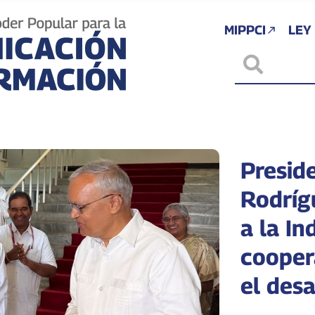
MIPPCI
LEY
Presid
Rodrígu
a la In
cooper
el desa