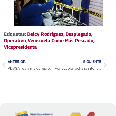
Etiquetas:
Delcy Rodríguez
,
Desplegado
,
Operativo
,
Venezuela Come Más Pescado
,
Vicepresidenta
ANTERIOR
SIGUIENTE
PDVSA reafirma compromiso contractuales con trasnacionales
Venezuela rechaza intenciones injerencistas de Irfaan Ali