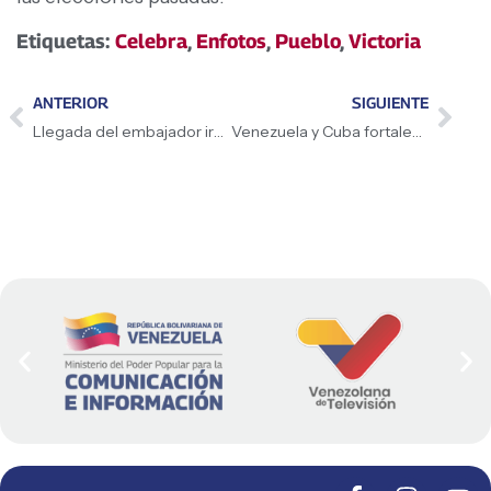
Etiquetas:
Celebra
,
Enfotos
,
Pueblo
,
Victoria
ANTERIOR
SIGUIENTE
Llegada del embajador iraní refuerza lazos de hermandad
Venezuela y Cuba fortalecen alianza en materia de salud