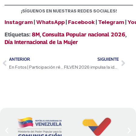
¡SÍGUENOS EN NUESTRAS REDES SOCIALES!
Instagram
|
WhatsApp
|
Facebook
|
Telegram
|
Yo
Etiquetas:
8M
,
Consulta Popular nacional 2026
,
Día Internacional de la Mujer
ANTERIOR
SIGUIENTE
En Fotos | Participación récord ratifica soberanía en Consulta Popular 2026
FILVEN 2026 impulsa la identidad nacional en Miranda