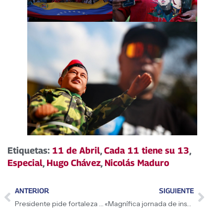
Etiquetas:
11 de Abril
,
Cada 11 tiene su 13
,
Especial
,
Hugo Chávez
,
Nicolás Maduro
ANTERIOR
SIGUIENTE
Presidente pide fortaleza espiritual este Domingo de Ramos
«Magnífica jornada de inscripciones ante el CNE»