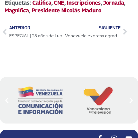
Etiquetas:
Califica
,
CNE
,
Inscripciones
,
Jornada
,
Magnifica
,
Presidente Nicolás Maduro
ANTERIOR
SIGUIENTE
ESPECIAL | 23 años de Lucha y Victoria
Venezuela expresa agradecimiento a Cuba por conmemorar victoria de abril