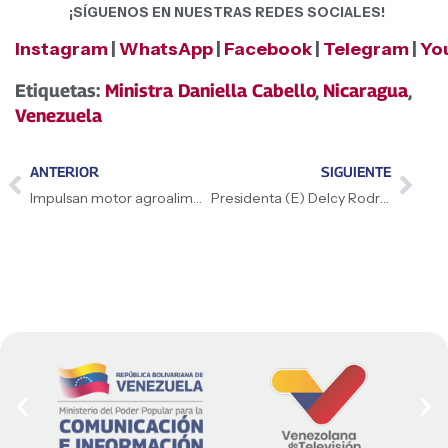
¡SÍGUENOS EN NUESTRAS REDES SOCIALES!
Instagram
|
WhatsApp
|
Facebook
|
Telegram
|
Yo
Etiquetas:
Ministra Daniella Cabello
,
Nicaragua
,
Venezuela
ANTERIOR
SIGUIENTE
Impulsan motor agroalimentario del campo en el estado Anzoátegui
Presidenta (E) Delcy Rodríguez lideró encuentro productivo del Programa de Convivencia Democrática y Paz