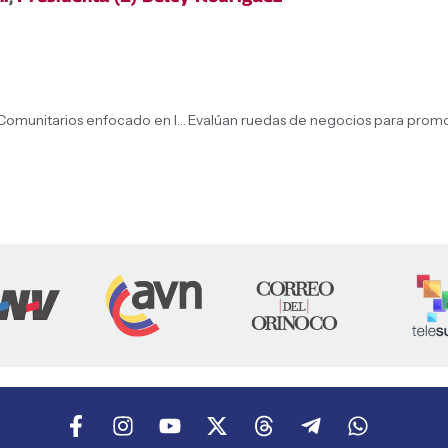
Yaracuy será sede del Foro Internacional de Museos Comunitarios enfocado en la cultura de paz