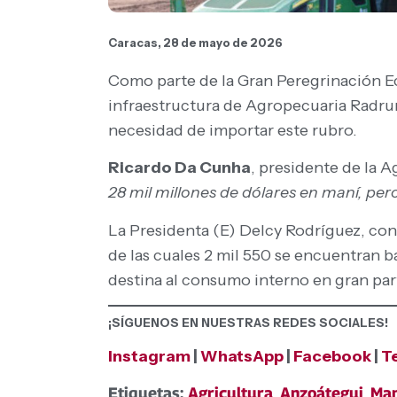
Caracas, 28 de mayo de 2026
Como parte de la Gran Peregrinación Ec
infraestructura de Agropecuaria Radrum
necesidad de importar este rubro.
Ricardo Da Cunha
, presidente de la 
28 mil millones de dólares en maní, pero
La Presidenta (E) Delcy Rodríguez, con
de las cuales 2 mil 550 se encuentran 
destina al consumo interno en gran part
¡SÍGUENOS EN NUESTRAS REDES SOCIALES!
Instagram
|
WhatsApp
|
Facebook
|
T
Etiquetas:
Agricultura
,
Anzoátegui
,
Man