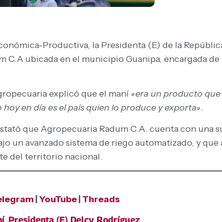
onómica-Productiva, la Presidenta (E) de la Repúblic
 C.A ubicada en el municipio Guanipa, encargada de l
Agropecuaria explicó que el maní
«era un producto que 
 hoy en día es el país quien lo produce y exporta»
.
stató que Agropecuaria Radum C.A. cuenta con una sup
bajo un avanzado sistema de riego automatizado, y qu
e del territorio nacional.
elegram
|
YouTube
|
Threads
í
,
Presidenta (E) Delcy Rodríguez