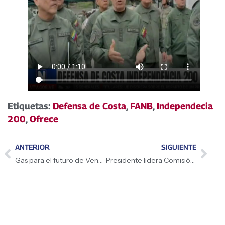
Etiquetas:
Defensa de Costa
,
FANB
,
Independecia
200
,
Ofrece
ANTERIOR
SIGUIENTE
Gas para el futuro de Venezuela
Presidente lidera Comisión de Constituyente Obrera