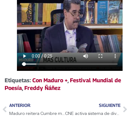
Etiquetas:
Con Maduro +
,
Festival Mundial de
Poesía
,
Freddy Ñáñez
ANTERIOR
SIGUIENTE
Maduro reitera Cumbre mundial por la Paz
CNE activa sistema de divulgación de oferta electoral