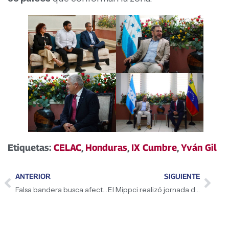
Etiquetas:
CELAC
,
Honduras
,
IX Cumbre
,
Yván Gil
ANTERIOR
SIGUIENTE
Falsa bandera busca afectar cumbre CELAC
El Mippci realizó jornada de PNI en Ciudad Bolívar.