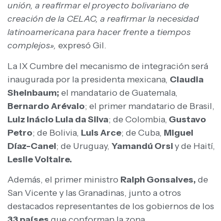
unión, a reafirmar el proyecto bolivariano de
creación de la CELAC, a reafirmar la necesidad
latinoamericana para hacer frente a tiempos
complejos»,
expresó Gil.
La IX Cumbre del mecanismo de integración será
inaugurada por la presidenta mexicana,
Claudia
Sheinbaum;
el mandatario de Guatemala,
Bernardo Arévalo
; el primer mandatario de Brasil,
Luiz Inácio Lula da Silva
; de Colombia,
Gustavo
Petro
; de Bolivia,
Luis Arce
; de Cuba,
Miguel
Díaz-Canel
; de Uruguay,
Yamandú Orsi
y de Haití,
Leslie Voltaire.
Además, el primer ministro
Ralph Gonsalves,
de
San Vicente y las Granadinas, junto a otros
destacados representantes de los gobiernos de los
33 países
que conforman la zona.