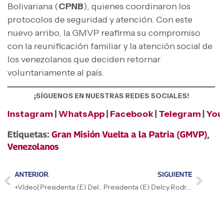
Bolivariana (
CPNB
), quienes coordinaron los
protocolos de seguridad y atención. Con este
nuevo arribo, la GMVP reafirma su compromiso
con la reunificación familiar y la atención social de
los venezolanos que deciden retornar
voluntariamente al país.
¡SÍGUENOS EN NUESTRAS REDES SOCIALES!
Instagram
|
WhatsApp
|
Facebook
|
Telegram
|
Yo
Etiquetas:
Gran Misión Vuelta a la Patria (GMVP)
,
Venezolanos
ANTERIOR
SIGUIENTE
+Vídeo| Presidenta (E) Delcy Rodríguez celebra firma con BP para potenciar sector gasífero
Presidenta (E) Delcy Rodríguez continúa la caravana de Peregrinación por el cese de las sanciones y la paz de Venezuela en La Guaira