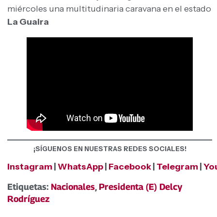
miércoles una multitudinaria caravana en el estado
La Guaira
¡SÍGUENOS EN NUESTRAS REDES SOCIALES!
Instagram
|
WhatsApp
|
Facebook
|
Telegram
|
Yo
Etiquetas:
Nacionales
,
Presidenta (E) Delcy
Rodríguez