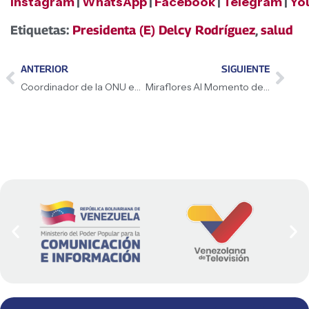
Instagram
|
WhatsApp
|
Facebook
|
Telegram
|
Yo
Etiquetas:
Presidenta (E) Delcy Rodríguez
,
salud
ANTERIOR
SIGUIENTE
Coordinador de la ONU en Venezuela reafirma fluidez en la ayuda humanitaria y respaldo a datos oficiales
Miraflores Al Momento desmiente fake news que buscaba incitar desestabilización social