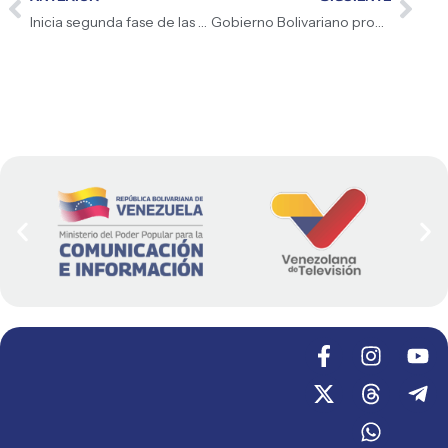
Inicia segunda fase de las Olimpiadas Venezolanas de Astronomía 2026
Gobierno Bolivariano promueve el turismo sostenible en el Parque Nacional Morrocoy