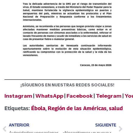
¡SÍGUENOS EN NUESTRAS REDES SOCIALES!
Instagram
|
WhatsApp
|
Facebook
|
Telegram
|
Yo
Etiquetas:
Ébola
,
Región de las Américas
,
salud
ANTERIOR
SIGUIENTE
Autoridades venezolanas asisten a cumbre de exploración en Houston
«Necesitamos un nuevo relacionamiento entre el ciudadano y el funcionario policial», aseguró la Presidenta (E) Delcy Rodríguez