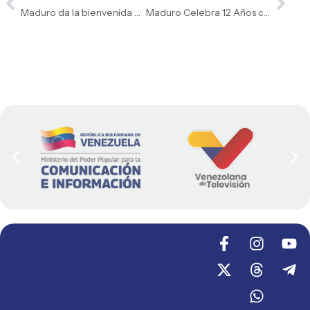
Maduro da la bienvenida al Buque Científico Océanico «Admiral Vlasdimirsky»
Maduro Celebra 12 Años como 1er Presidente Chavista